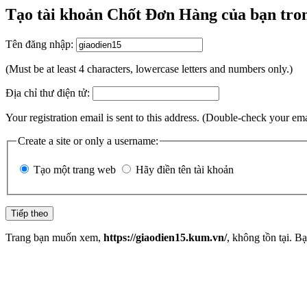
Tạo tài khoản Chốt Đơn Hàng của bạn tron
Tên đăng nhập:
(Must be at least 4 characters, lowercase letters and numbers only.)
Địa chỉ thư điện tử:
Your registration email is sent to this address. (Double-check your em
Create a site or only a username:
Tạo một trang web
Hãy điền tên tài khoản
Trang bạn muốn xem,
https://giaodien15.kum.vn/
, không tồn tại. B