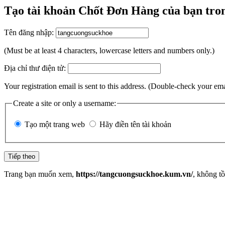
Tạo tài khoản Chốt Đơn Hàng của bạn tron
Tên đăng nhập:
(Must be at least 4 characters, lowercase letters and numbers only.)
Địa chỉ thư điện tử:
Your registration email is sent to this address. (Double-check your em
Create a site or only a username:
Tạo một trang web
Hãy điền tên tài khoản
Trang bạn muốn xem,
https://tangcuongsuckhoe.kum.vn/
, không tồ